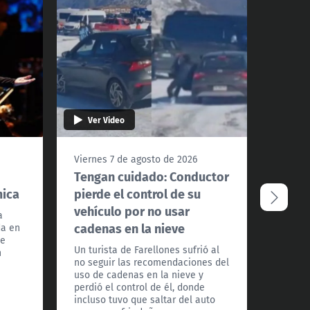
Ver Video
Ver 
Viernes 7 de agosto de 2026
Vierne
Tengan cuidado: Conductor
¿Podr
mica
pierde el control de su
Santi
vehículo por no usar
extre
a
cadenas en la nieve
da en
La met
te
a Todos
Un turista de Farellones sufrió al
n
detall
no seguir las recomendaciones del
los pró
uso de cadenas en la nieve y
frío ex
perdió el control de él, donde
país.
incluso tuvo que saltar del auto