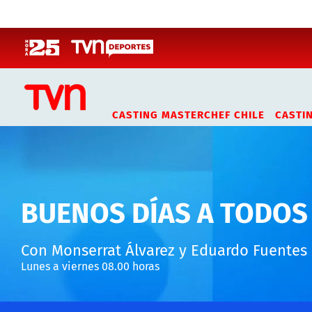
Click acá para ir directamente al contenido
CASTING MASTERCHEF CHILE
CASTI
BUENOS DÍAS A TODOS
Con Monserrat Álvarez y Eduardo Fuentes
Lunes a viernes 08.00 horas