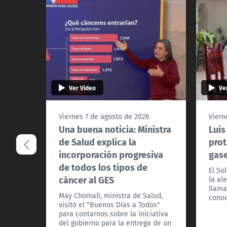
Ver Video
Ve
Viernes 7 de agosto de 2026
Viern
Una buena noticia: Ministra
Luis
de Salud explica la
prot
incorporación progresiva
gas
de todos los tipos de
El So
cáncer al GES
la al
llama
May Chomalí, ministra de Salud,
conoc
visitó el "Buenos Días a Todos"
para contarnos sobre la iniciativa
del gobierno para la entrega de un