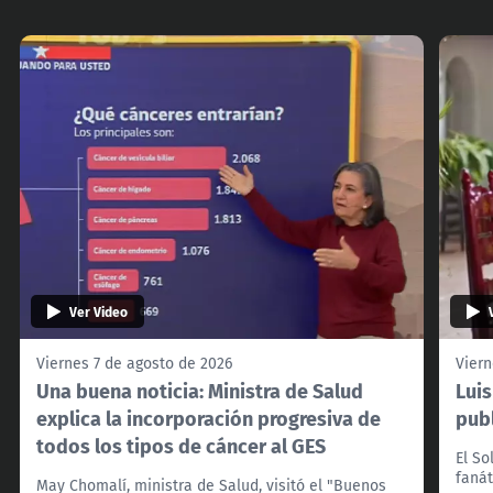
Ver Video
Viernes 7 de agosto de 2026
Viern
Una buena noticia: Ministra de Salud
Lui
explica la incorporación progresiva de
pub
todos los tipos de cáncer al GES
El So
fanát
May Chomalí, ministra de Salud, visitó el "Buenos