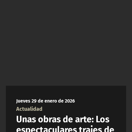
NTV
ACTUALIDAD Y TENDENCIAS
CORPORATIVO Y TRANSPARENCIA
CANAL DE DENUNCIAS
ÁREA DE PROYECTOS
Jueves 29 de enero de 2026
Actualidad
Unas obras de arte: Los
espectaculares trajes de