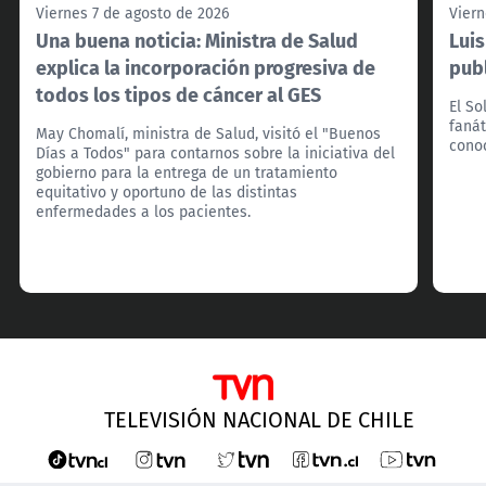
Viernes 7 de agosto de 2026
Viern
Una buena noticia: Ministra de Salud
Lui
explica la incorporación progresiva de
pub
todos los tipos de cáncer al GES
El So
fanát
May Chomalí, ministra de Salud, visitó el "Buenos
cono
Días a Todos" para contarnos sobre la iniciativa del
gobierno para la entrega de un tratamiento
equitativo y oportuno de las distintas
enfermedades a los pacientes.
TELEVISIÓN NACIONAL DE CHILE