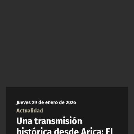
NTV
ACTUALIDAD Y TENDENCIAS
CORPORATIVO Y TRANSPARENCIA
CANAL DE DENUNCIAS
ÁREA DE PROYECTOS
Jueves 29 de enero de 2026
Actualidad
Una transmisión
histórica desde Arica: El