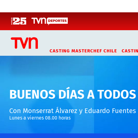
Click acá para ir directamente al contenido
CASTING MASTERCHEF CHILE
CASTI
BUENOS DÍAS A TODOS
Con Monserrat Álvarez y Eduardo Fuentes
Lunes a viernes 08.00 horas