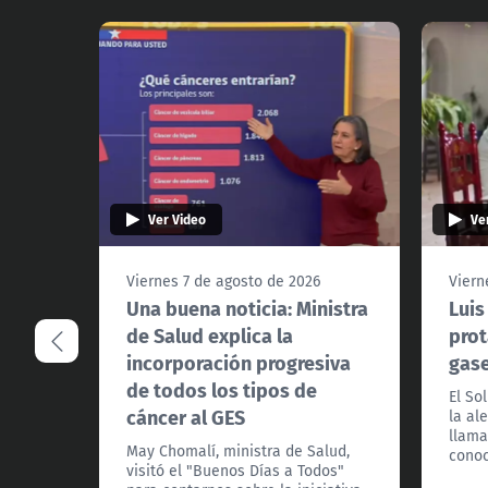
Ver Video
Ve
Viernes 7 de agosto de 2026
Viern
Una buena noticia: Ministra
Luis
de Salud explica la
prot
incorporación progresiva
gas
de todos los tipos de
El So
cáncer al GES
la al
llama
May Chomalí, ministra de Salud,
conoc
visitó el "Buenos Días a Todos"