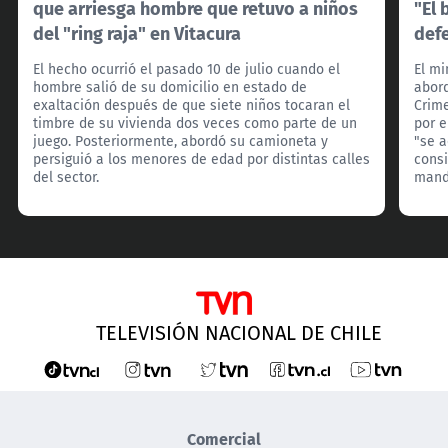
que arriesga hombre que retuvo a niños
"El 
del "ring raja" en Vitacura
def
El hecho ocurrió el pasado 10 de julio cuando el
El mi
hombre salió de su domicilio en estado de
abord
exaltación después de que siete niños tocaran el
Crim
timbre de su vivienda dos veces como parte de un
por e
juego. Posteriormente, abordó su camioneta y
"se 
persiguió a los menores de edad por distintas calles
consi
del sector.
manda
TELEVISIÓN NACIONAL DE CHILE
Comercial