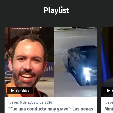
Playlist
Ver Video
Jueves 6 de agosto de 2026
Jueve
"Fue una conducta muy grave": Las penas
Mini