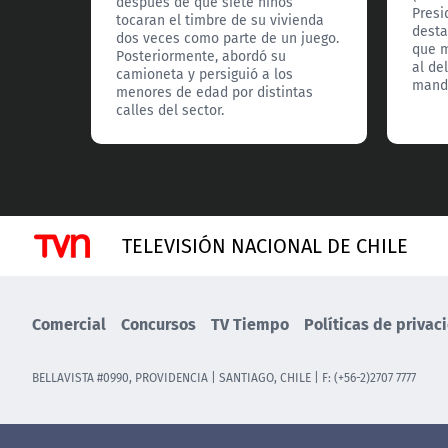
después de que siete niños
Presi
tocaran el timbre de su vivienda
desta
dos veces como parte de un juego.
que m
Posteriormente, abordó su
al de
camioneta y persiguió a los
manda
menores de edad por distintas
calles del sector.
TELEVISIÓN NACIONAL DE CHILE
Comercial
Concursos
TV Tiempo
Políticas de privac
BELLAVISTA #0990, PROVIDENCIA | SANTIAGO, CHILE | F: (+56-2)2707 7777