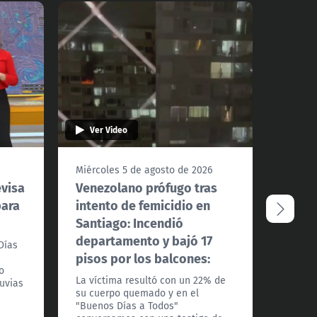
Ver Video
Ver 
Miércoles 5 de agosto de 2026
Miérco
evisa
Venezolano prófugo tras
Conve
para
intento de femicidio en
debat
Santiago: Incendió
fondo
departamento y bajó 17
Días
Los alc
pisos por los balcones:
Felipe 
o
Indepe
La víctima resultó con un 22% de
luvias
Recole
su cuerpo quemado y en el
analiza
"Buenos Días a Todos"
exenci