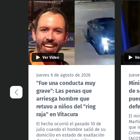
Ver Video
Ve
Jueves 6 de agosto de 2026
Jueve
"Fue una conducta muy
Mini
grave": Las penas que
de s
arriesga hombre que
pued
retuvo a niños del "ring
def
raja" en Vitacura
El mi
Martí
El hecho ocurrió el pasado 10 de
que i
julio cuando el hombre salió de su
Crime
domicilio en estado de exaltación
(ACOT