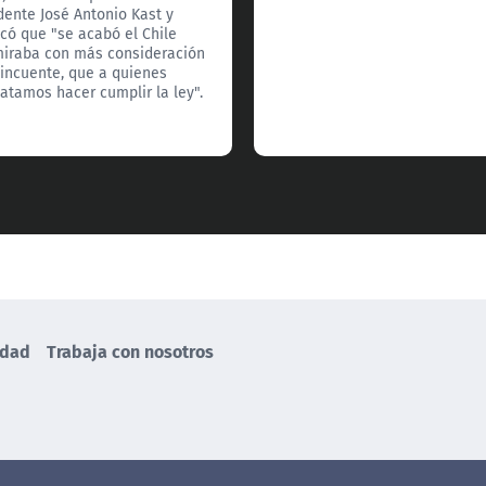
dente José Antonio Kast y
có que "se acabó el Chile
iraba con más consideración
lincuente, que a quienes
tamos hacer cumplir la ley".
idad
Trabaja con nosotros