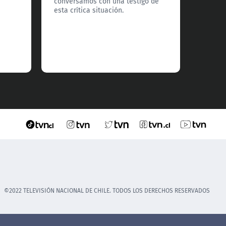
conversamos con una testigo de
otro t
esta crítica situación.
comuna
©2022 TELEVISIÓN NACIONAL DE CHILE. TODOS LOS DERECHOS RESERVADOS