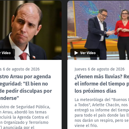
r Video
Ver Video
s 6 de agosto de 2026
Jueves 6 de agosto de 2026
stro Arrau por agenda
¿Vienen más lluvias? R
eguridad: "El bien no
el informe del tiempo 
e pedir disculpas por
los próximos días
enderse"
La meteoróloga del "Buenos 
a Todos", Arlette Chacón, nos
nistro de Seguridad Pública,
entregó su informe del tiemp
n Arrau, abordó los temas
para todo el país donde las l
ncluirá la Agenda Contra el
nos darán un respiro, pero se
n Organizado y Terrorismo
viene el frío.
) anunciada por el