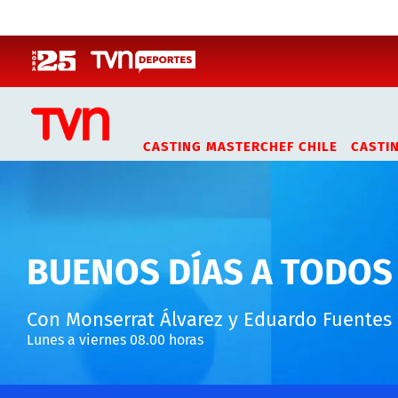
Click acá para ir directamente al contenido
CASTING MASTERCHEF CHILE
CASTI
BUENOS DÍAS A TODOS
Con Monserrat Álvarez y Eduardo Fuentes
Lunes a viernes 08.00 horas