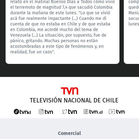
relató en el matinal Buenos Días a Todos cómo vivió
comp
el terremoto de magnitud 7,4 que sacudió Colombia
quedó
durante la mañana de este lunes. "Lo que se vivió
Maniz
acá fue realmente impactante (...) Cuando me di
sacu
cuenta de que no estaba en Chile y de que estaba
lunes
en Colombia, me acordé mucho del tema de
Venezuela (...) La situación, por supuesto, fue de
pánico, gritando. Muchas personas no están
acostumbradas a este tipo de fenómenos y, en
realidad, fue un caos".
TELEVISIÓN NACIONAL DE CHILE
Comercial