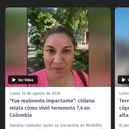
Ver Video
Lunes 10 de agosto de 2026
Lune
“Fue realmente impactante”: chilena
Ter
relata cómo vivió terremoto 7,4 en
cúpu
Colombia
alt
Daniela Contador, quien se encuentra en Medellín,
El pe