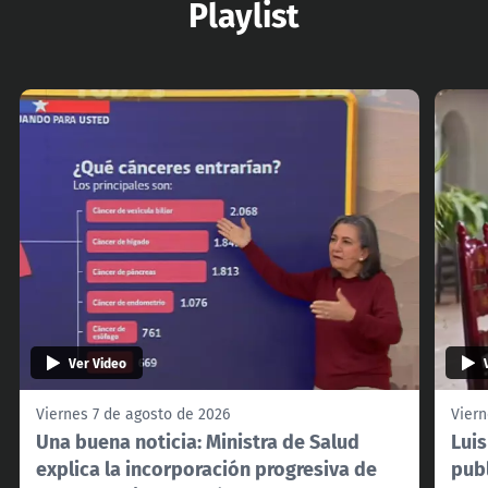
Playlist
Ver Video
Viernes 7 de agosto de 2026
Viern
Una buena noticia: Ministra de Salud
Lui
explica la incorporación progresiva de
pub