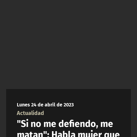
NTV
ACTUALIDAD Y TENDENCIAS
CORPORATIVO Y TRANSPARENCIA
CANAL DE DENUNCIAS
ÁREA DE PROYECTOS
Lunes 24 de abril de 2023
Actualidad
"Si no me defiendo, me
matan": Habla mujer que