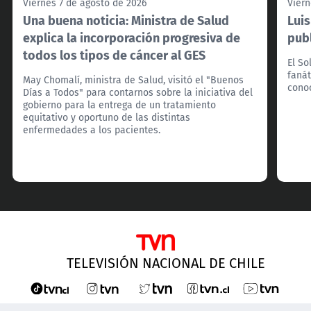
Viernes 7 de agosto de 2026
Viern
Una buena noticia: Ministra de Salud
Lui
explica la incorporación progresiva de
pub
todos los tipos de cáncer al GES
El So
fanát
May Chomalí, ministra de Salud, visitó el "Buenos
cono
Días a Todos" para contarnos sobre la iniciativa del
gobierno para la entrega de un tratamiento
equitativo y oportuno de las distintas
enfermedades a los pacientes.
TELEVISIÓN NACIONAL DE CHILE