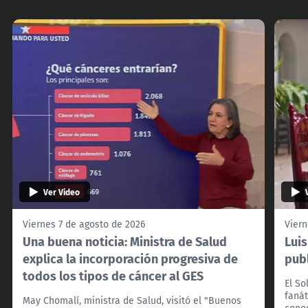
Ver Video
Viernes 7 de agosto de 2026
Viern
Una buena noticia: Ministra de Salud
Lui
explica la incorporación progresiva de
pub
todos los tipos de cáncer al GES
El So
fanát
May Chomalí, ministra de Salud, visitó el "Buenos
cono