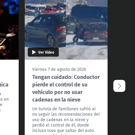
Ver Video
Ver 
Viernes 7 de agosto de 2026
Vierne
Tengan cuidado: Conductor
¿Podr
mica
pierde el control de su
Santi
vehículo por no usar
extre
a
cadenas en la nieve
da en
La met
te
a Todos
Un turista de Farellones sufrió al
n
detall
no seguir las recomendaciones del
los pró
uso de cadenas en la nieve y
frío ex
perdió el control de él, donde
país.
incluso tuvo que saltar del auto