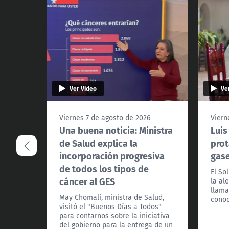
Ver Video
Ve
Viernes 7 de agosto de 2026
Viern
Una buena noticia: Ministra
Luis
de Salud explica la
prot
incorporación progresiva
gas
de todos los tipos de
El So
cáncer al GES
la al
llama
May Chomalí, ministra de Salud,
conoc
visitó el "Buenos Días a Todos"
para contarnos sobre la iniciativa
del gobierno para la entrega de un