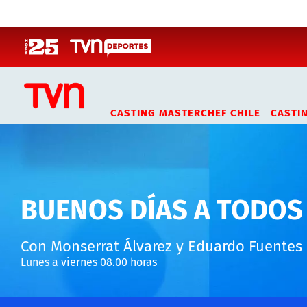
Click acá para ir directamente al contenido
CASTING MASTERCHEF CHILE
CASTI
BUENOS DÍAS A TODOS
Con Monserrat Álvarez y Eduardo Fuentes
Lunes a viernes 08.00 horas