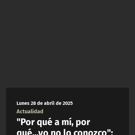
NTV
ACTUALIDAD Y TENDENCIAS
CORPORATIVO Y TRANSPARENCIA
CANAL DE DENUNCIAS
ÁREA DE PROYECTOS
Lunes 28 de abril de 2025
Actualidad
"Por qué a mí, por
qué...yo no lo conozco":