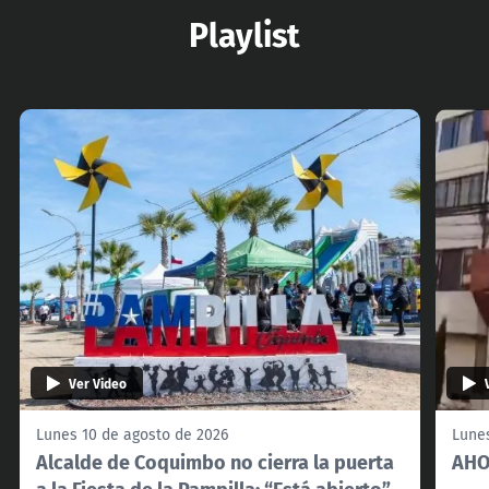
Playlist
Ver Video
Lunes 10 de agosto de 2026
Lune
Alcalde de Coquimbo no cierra la puerta
AHO
a la Fiesta de la Pampilla: “Está abierto”