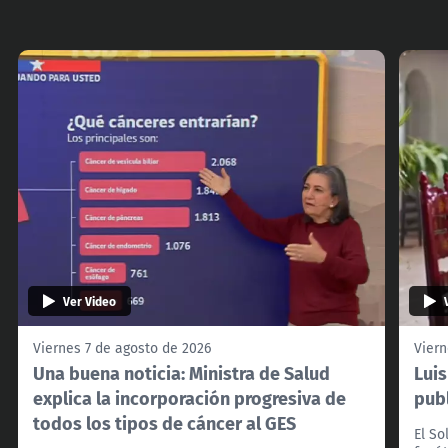
Ver Video
Viernes 7 de agosto de 2026
Viern
Una buena noticia: Ministra de Salud
Lui
explica la incorporación progresiva de
pub
todos los tipos de cáncer al GES
El So