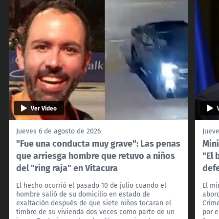
Ver Video
Jueves 6 de agosto de 2026
Jueve
"Fue una conducta muy grave": Las penas
Mini
que arriesga hombre que retuvo a niños
"El 
del "ring raja" en Vitacura
def
El hecho ocurrió el pasado 10 de julio cuando el
El mi
hombre salió de su domicilio en estado de
abord
exaltación después de que siete niños tocaran el
Crim
timbre de su vivienda dos veces como parte de un
por e