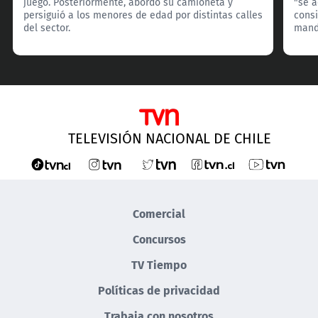
juego. Posteriormente, abordó su camioneta y
"se 
persiguió a los menores de edad por distintas calles
consi
del sector.
manda
TELEVISIÓN NACIONAL DE CHILE
Comercial
Concursos
TV Tiempo
Políticas de privacidad
Trabaja con nosotros