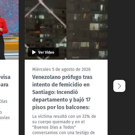
Ver Video
Ver 
Miércoles 5 de agosto de 2026
Miérco
evisa
Venezolano prófugo tras
Conve
para
intento de femicidio en
debat
Santiago: Incendió
fondo
departamento y bajó 17
Días
Los alc
pisos por los balcones:
Felipe 
o
Indepe
La víctima resultó con un 22% de
luvias
Recole
su cuerpo quemado y en el
analiza
"Buenos Días a Todos"
exenci
conversamos con una testigo de
otro t