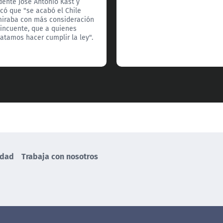
dente José Antonio Kast y
có que "se acabó el Chile
iraba con más consideración
lincuente, que a quienes
tamos hacer cumplir la ley".
idad
Trabaja con nosotros