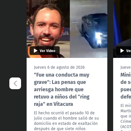
Ver Video
Ve
Jueves 6 de agosto de 2026
Jueve
"Fue una conducta muy
Mini
grave": Las penas que
de s
arriesga hombre que
pued
retuvo a niños del "ring
def
raja" en Vitacura
El mi
Martí
El hecho ocurrió el pasado 10 de
que i
julio cuando el hombre salió de su
Crime
domicilio en estado de exaltación
(ACOT
después de que siete niños