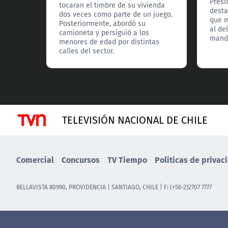
Presi
tocaran el timbre de su vivienda
desta
dos veces como parte de un juego.
que m
Posteriormente, abordó su
al de
camioneta y persiguió a los
manda
menores de edad por distintas
calles del sector.
TELEVISIÓN NACIONAL DE CHILE
Comercial
Concursos
TV Tiempo
Políticas de privac
BELLAVISTA #0990, PROVIDENCIA | SANTIAGO, CHILE | F: (+56-2)2707 7777