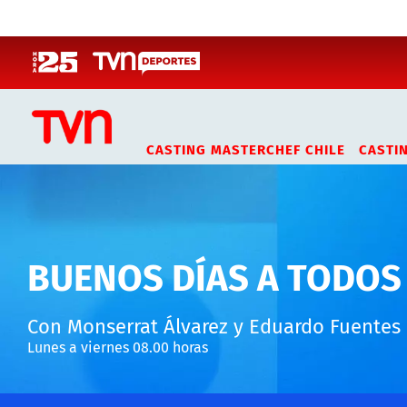
Click acá para ir directamente al contenido
CASTING MASTERCHEF CHILE
CASTI
BUENOS DÍAS A TODOS
Con Monserrat Álvarez y Eduardo Fuentes
Lunes a viernes 08.00 horas