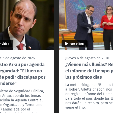
r Video
Ver Video
s 6 de agosto de 2026
Jueves 6 de agosto de 2026
stro Arrau por agenda
¿Vienen más lluvias? R
eguridad: "El bien no
el informe del tiempo 
e pedir disculpas por
los próximos días
enderse"
La meteoróloga del "Buenos 
a Todos", Arlette Chacón, nos
nistro de Seguridad Pública,
entregó su informe del tiemp
n Arrau, abordó los temas
para todo el país donde las l
ncluirá la Agenda Contra el
nos darán un respiro, pero se
n Organizado y Terrorismo
viene el frío.
) anunciada por el