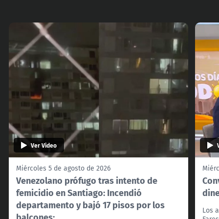
Ver Video
Miércoles 5 de agosto de 2026
Miérc
Venezolano prófugo tras intento de
Con
femicidio en Santiago: Incendió
din
departamento y bajó 17 pisos por los
Los a
balcones:
Fares