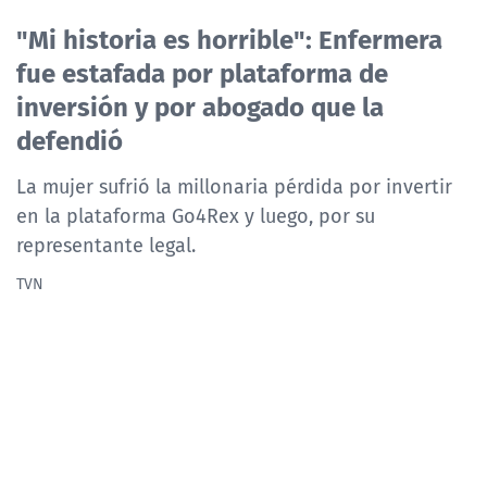
NTV
"Mi historia es horrible": Enfermera
fue estafada por plataforma de
ACTUALIDAD Y TENDENCIAS
inversión y por abogado que la
defendió
CORPORATIVO Y TRANSPARENCIA
La mujer sufrió la millonaria pérdida por invertir
CANAL DE DENUNCIAS
en la plataforma Go4Rex y luego, por su
representante legal.
ÁREA DE PROYECTOS
TVN