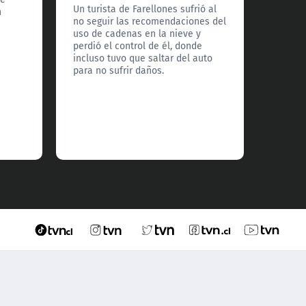
a Todos
Un turista de Farellones sufrió al
n
detall
no seguir las recomendaciones del
los pró
uso de cadenas en la nieve y
frío ex
perdió el control de él, donde
país.
incluso tuvo que saltar del auto
para no sufrir daños.