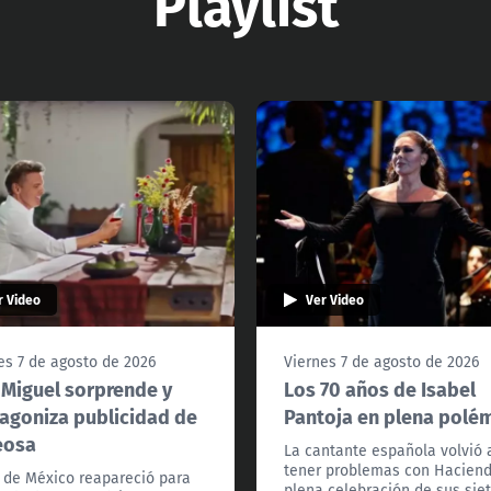
Playlist
r Video
Ver Video
es 7 de agosto de 2026
Viernes 7 de agosto de 2026
 Miguel sorprende y
Los 70 años de Isabel
agoniza publicidad de
Pantoja en plena polé
eosa
La cantante española volvió 
tener problemas con Hacien
l de México reapareció para
plena celebración de sus sie