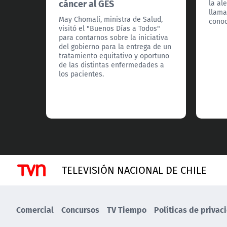
cáncer al GES
la al
llama
May Chomalí, ministra de Salud,
conoc
visitó el "Buenos Días a Todos"
para contarnos sobre la iniciativa
del gobierno para la entrega de un
tratamiento equitativo y oportuno
de las distintas enfermedades a
los pacientes.
TELEVISIÓN NACIONAL DE CHILE
Comercial
Concursos
TV Tiempo
Políticas de privac