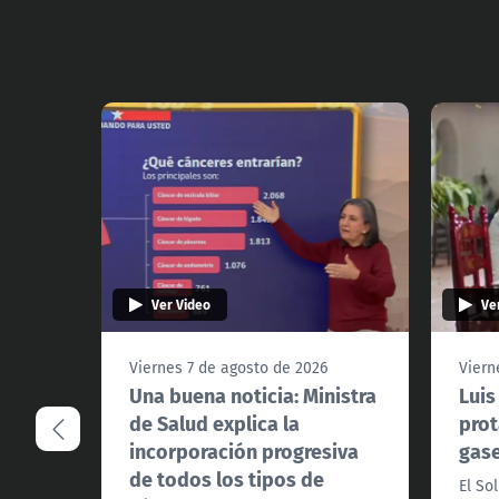
Ver Video
Ve
Viernes 7 de agosto de 2026
Viern
Una buena noticia: Ministra
Luis
de Salud explica la
prot
incorporación progresiva
gas
de todos los tipos de
El So