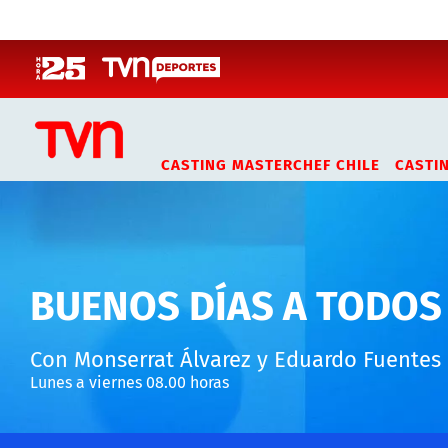
Click acá para ir directamente al contenido
CASTING MASTERCHEF CHILE
CASTI
BUENOS DÍAS A TODOS
Con Monserrat Álvarez y Eduardo Fuentes
Lunes a viernes 08.00 horas