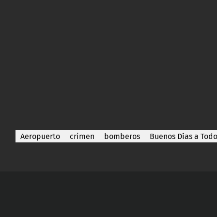
Aeropuerto
crimen
bomberos
Buenos Días a Tod