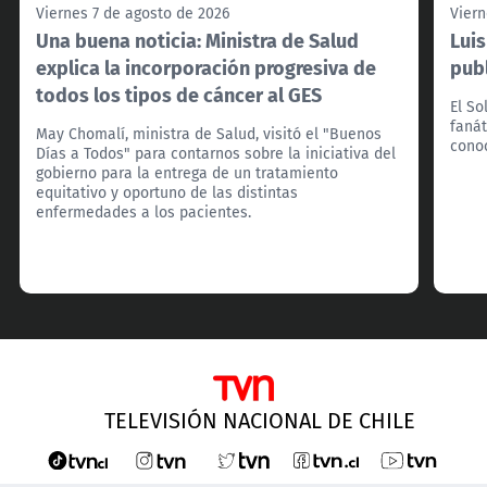
Viernes 7 de agosto de 2026
Viern
Una buena noticia: Ministra de Salud
Lui
explica la incorporación progresiva de
pub
todos los tipos de cáncer al GES
El So
fanát
May Chomalí, ministra de Salud, visitó el "Buenos
cono
Días a Todos" para contarnos sobre la iniciativa del
gobierno para la entrega de un tratamiento
equitativo y oportuno de las distintas
enfermedades a los pacientes.
TELEVISIÓN NACIONAL DE CHILE