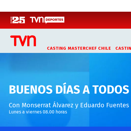
Click acá para ir directamente al contenido
CASTING MASTERCHEF CHILE
CASTI
BUENOS DÍAS A TODOS
Con Monserrat Álvarez y Eduardo Fuentes
Lunes a viernes 08.00 horas