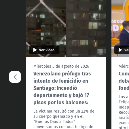
Ver Video
Ve
Miércoles 5 de agosto de 2026
Miérc
Venezolano prófugo tras
Conv
intento de femicidio en
deba
Santiago: Incendió
fon
departamento y bajó 17
Los a
pisos por los balcones:
Felip
Indep
La víctima resultó con un 22% de
Recol
su cuerpo quemado y en el
anali
"Buenos Días a Todos"
exenc
conversamos con una testigo de
otro 