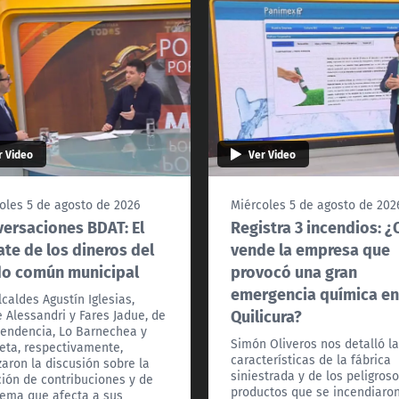
r Video
Ver Video
oles 5 de agosto de 2026
Miércoles 5 de agosto de 202
ersaciones BDAT: El
Registra 3 incendios: 
te de los dineros del
vende la empresa que
do común municipal
provocó una gran
emergencia química e
lcaldes Agustín Iglesias,
Quilicura?
e Alessandri y Fares Jadue, de
endencia, Lo Barnechea y
Simón Oliveros nos detalló l
eta, respectivamente,
características de la fábrica
zaron la discusión sobre la
siniestrada y de los peligros
ión de contribuciones y de
productos que se incendiaro
tema que afecta a sus