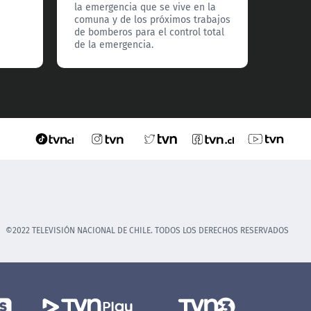
la emergencia que se vive en la
presen
comuna y de los próximos trabajos
años c
de bomberos para el control total
prevenc
de la emergencia.
de sust
©2022 TELEVISIÓN NACIONAL DE CHILE. TODOS LOS DERECHOS RESERVADOS