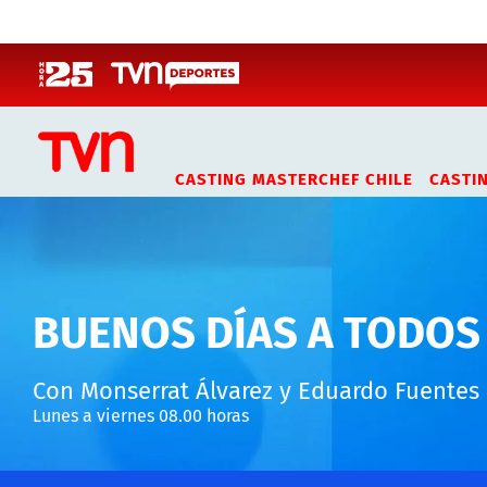
Click acá para ir directamente al contenido
CASTING MASTERCHEF CHILE
CASTI
BUENOS DÍAS A TODOS
Con Monserrat Álvarez y Eduardo Fuentes
Lunes a viernes 08.00 horas