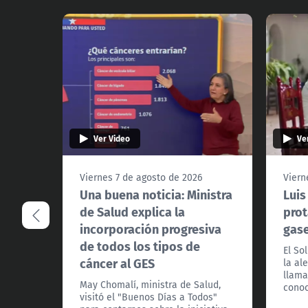
Ver Video
Ve
Viernes 7 de agosto de 2026
Viern
Una buena noticia: Ministra
Luis
de Salud explica la
prot
incorporación progresiva
gas
de todos los tipos de
El So
cáncer al GES
la al
llama
May Chomalí, ministra de Salud,
conoc
visitó el "Buenos Días a Todos"