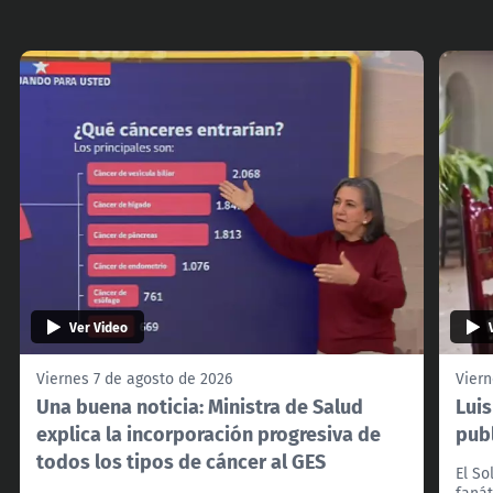
Ver Video
Viernes 7 de agosto de 2026
Viern
Una buena noticia: Ministra de Salud
Lui
explica la incorporación progresiva de
pub
todos los tipos de cáncer al GES
El So
fanát