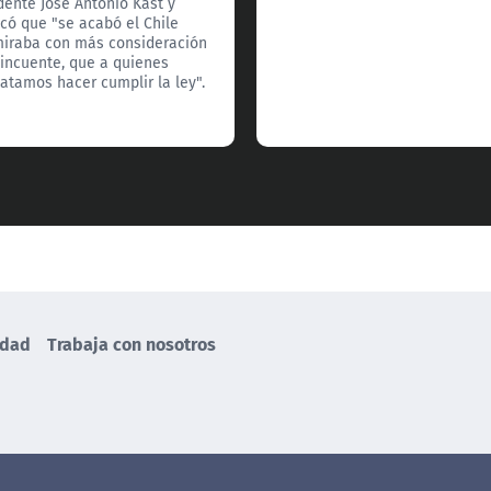
dente José Antonio Kast y
có que "se acabó el Chile
iraba con más consideración
lincuente, que a quienes
tamos hacer cumplir la ley".
idad
Trabaja con nosotros