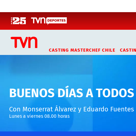
Click acá para ir directamente al contenido
CASTING MASTERCHEF CHILE
CASTI
BUENOS DÍAS A TODOS
Con Monserrat Álvarez y Eduardo Fuentes
Lunes a viernes 08.00 horas