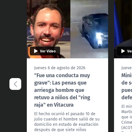
Ver Video
Ve
Jueves 6 de agosto de 2026
Jueve
"Fue una conducta muy
Mini
grave": Las penas que
de s
arriesga hombre que
pued
retuvo a niños del "ring
def
raja" en Vitacura
El mi
Martí
El hecho ocurrió el pasado 10 de
que i
julio cuando el hombre salió de su
Crime
domicilio en estado de exaltación
(ACOT
después de que siete niños