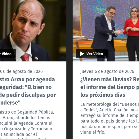
r Video
Ver Video
s 6 de agosto de 2026
Jueves 6 de agosto de 2026
stro Arrau por agenda
¿Vienen más lluvias? R
eguridad: "El bien no
el informe del tiempo 
e pedir disculpas por
los próximos días
enderse"
La meteoróloga del "Buenos 
a Todos", Arlette Chacón, nos
nistro de Seguridad Pública,
entregó su informe del tiemp
n Arrau, abordó los temas
para todo el país donde las l
ncluirá la Agenda Contra el
nos darán un respiro, pero se
n Organizado y Terrorismo
viene el frío.
) anunciada por el