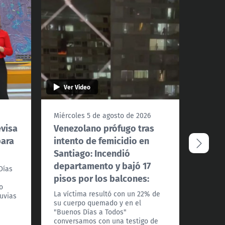
Ver Video
Ver 
Miércoles 5 de agosto de 2026
Miérco
evisa
Venezolano prófugo tras
Conve
para
intento de femicidio en
debat
Santiago: Incendió
fondo
departamento y bajó 17
Días
Los alc
pisos por los balcones:
Felipe 
o
Indepe
La víctima resultó con un 22% de
luvias
Recole
su cuerpo quemado y en el
analiza
"Buenos Días a Todos"
exenci
conversamos con una testigo de
otro t