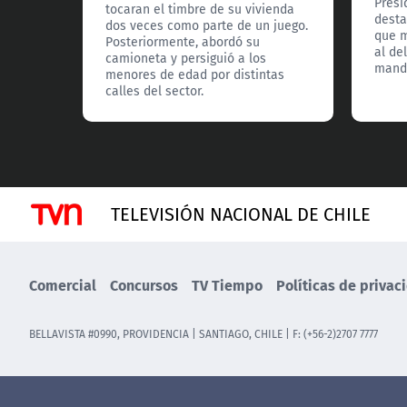
Presi
tocaran el timbre de su vivienda
desta
dos veces como parte de un juego.
que m
Posteriormente, abordó su
al de
camioneta y persiguió a los
manda
menores de edad por distintas
calles del sector.
TELEVISIÓN NACIONAL DE CHILE
Comercial
Concursos
TV Tiempo
Políticas de privac
BELLAVISTA #0990, PROVIDENCIA | SANTIAGO, CHILE | F: (+56-2)2707 7777