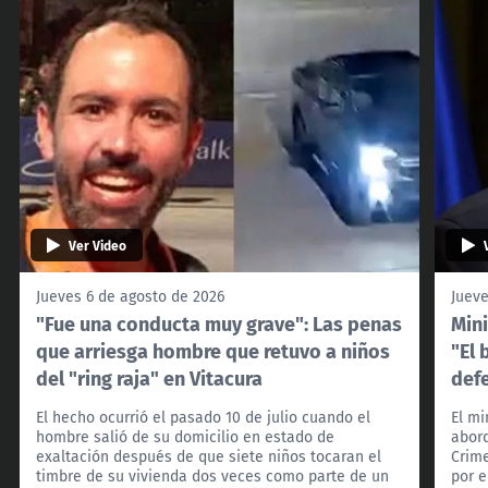
Ver Video
Jueves 6 de agosto de 2026
Jueve
"Fue una conducta muy grave": Las penas
Mini
que arriesga hombre que retuvo a niños
"El 
del "ring raja" en Vitacura
def
El hecho ocurrió el pasado 10 de julio cuando el
El mi
hombre salió de su domicilio en estado de
abord
exaltación después de que siete niños tocaran el
Crim
timbre de su vivienda dos veces como parte de un
por e