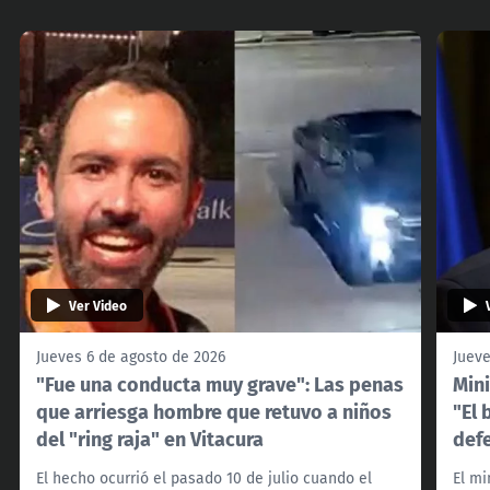
Ver Video
Jueves 6 de agosto de 2026
Jueve
"Fue una conducta muy grave": Las penas
Mini
que arriesga hombre que retuvo a niños
"El 
del "ring raja" en Vitacura
def
El hecho ocurrió el pasado 10 de julio cuando el
El mi