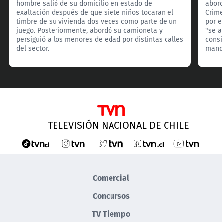
hombre salió de su domicilio en estado de
abord
exaltación después de que siete niños tocaran el
Crim
timbre de su vivienda dos veces como parte de un
por e
juego. Posteriormente, abordó su camioneta y
"se 
persiguió a los menores de edad por distintas calles
consi
del sector.
manda
TELEVISIÓN NACIONAL DE CHILE
Comercial
Concursos
TV Tiempo