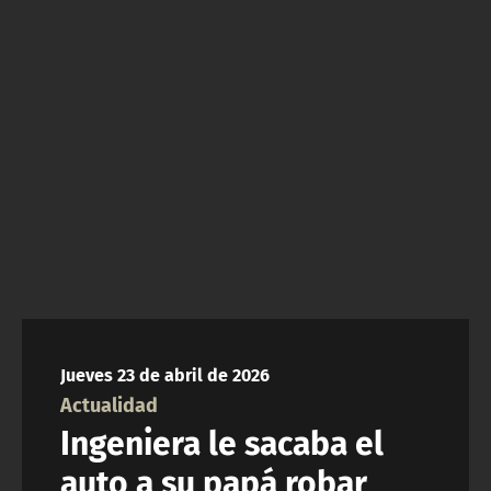
NTV
ACTUALIDAD Y TENDENCIAS
CORPORATIVO Y TRANSPARENCIA
CANAL DE DENUNCIAS
ÁREA DE PROYECTOS
Jueves 23 de abril de 2026
Actualidad
Ingeniera le sacaba el
auto a su papá robar