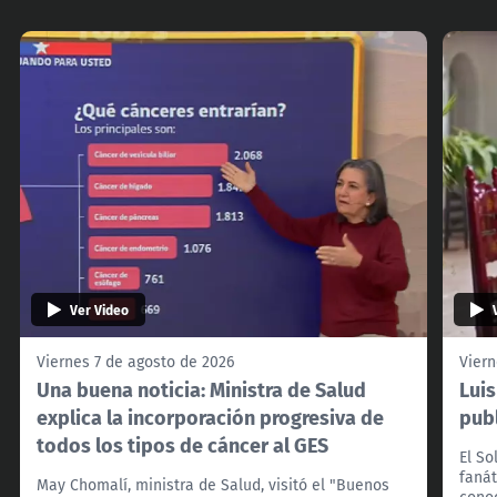
Ver Video
Viernes 7 de agosto de 2026
Viern
Una buena noticia: Ministra de Salud
Lui
explica la incorporación progresiva de
pub
todos los tipos de cáncer al GES
El So
fanát
May Chomalí, ministra de Salud, visitó el "Buenos
cono