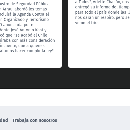
a Todos", Arlette Chacón, nos
nistro de Seguridad Pública,
entregó su informe del tiemp
n Arrau, abordó los temas
para todo el país donde las l
ncluirá la Agenda Contra el
nos darán un respiro, pero se
n Organizado y Terrorismo
viene el frío.
) anunciada por el
dente José Antonio Kast y
có que "se acabó el Chile
iraba con más consideración
lincuente, que a quienes
tamos hacer cumplir la ley".
idad
Trabaja con nosotros