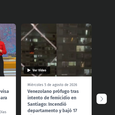
Ver Video
Ver 
Miércoles 5 de agosto de 2026
Miérco
evisa
Venezolano prófugo tras
Conve
para
intento de femicidio en
debat
Santiago: Incendió
fondo
departamento y bajó 17
Días
Los alc