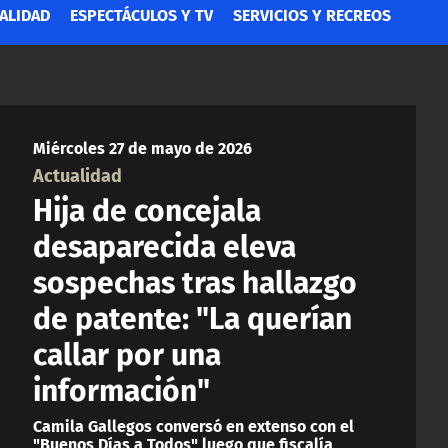
ALIDAD
ESPECTÁCULOS Y TV
SERVICIOS Y RECREOS
Miércoles 27 de mayo de 2026
Actualidad
Hija de concejala
desaparecida eleva
sospechas tras hallazgo
de patente: "La querían
callar por una
información"
Camila Gallegos conversó en extenso con el
"Buenos Días a Todos" luego que fiscalía