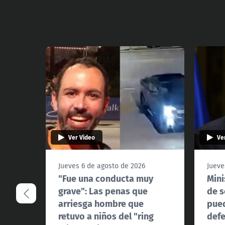
Ver Video
Ve
Jueves 6 de agosto de 2026
Jueve
"Fue una conducta muy
Mini
grave": Las penas que
de s
arriesga hombre que
pued
retuvo a niños del "ring
def