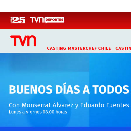
Click acá para ir directamente al contenido
CASTING MASTERCHEF CHILE
CASTI
BUENOS DÍAS A TODOS
Con Monserrat Álvarez y Eduardo Fuentes
Lunes a viernes 08.00 horas