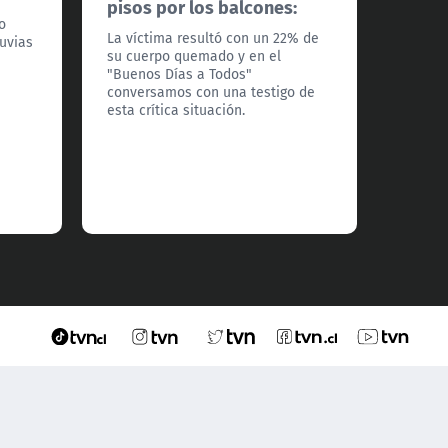
pisos por los balcones:
Felipe 
o
Indepe
La víctima resultó con un 22% de
luvias
Recole
su cuerpo quemado y en el
analiza
"Buenos Días a Todos"
exenci
conversamos con una testigo de
otro t
esta crítica situación.
comuna