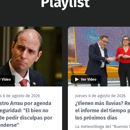
Playlist
r Video
Ver Video
s 6 de agosto de 2026
Jueves 6 de agosto de 2026
stro Arrau por agenda
¿Vienen más lluvias? R
eguridad: "El bien no
el informe del tiempo 
e pedir disculpas por
los próximos días
enderse"
La meteoróloga del "Buenos 