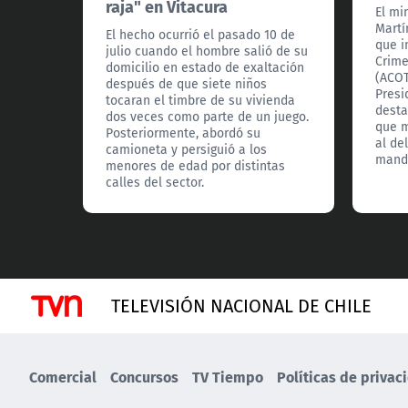
raja" en Vitacura
El mi
Martí
El hecho ocurrió el pasado 10 de
que i
julio cuando el hombre salió de su
Crime
domicilio en estado de exaltación
(ACOT
después de que siete niños
Presi
tocaran el timbre de su vivienda
desta
dos veces como parte de un juego.
que m
Posteriormente, abordó su
al de
camioneta y persiguió a los
manda
menores de edad por distintas
calles del sector.
TELEVISIÓN NACIONAL DE CHILE
Comercial
Concursos
TV Tiempo
Políticas de privac