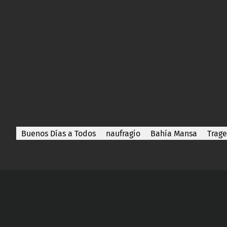
Buenos Días a Todos
naufragio
Bahía Mansa
Trag