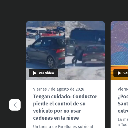
Ver Video
Ve
Viernes 7 de agosto de 2026
Viern
Tengan cuidado: Conductor
¿Pod
pierde el control de su
Sant
vehículo por no usar
extr
cadenas en la nieve
La me
a Tod
Un turista de Farellones sufrió al