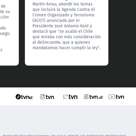
entreg
Martín Arrau, abordó los temas
 de
para to
que incluirá la Agenda Contra el
 de su
nos dar
Crimen Organizado y Terrorismo
ación
viene el
(ACOT) anunciada por el
Presidente José Antonio Kast y
nda
destacó que "se acabó el Chile
juego.
que miraba con más consideración
al delincuente, que a quienes
mandatamos hacer cumplir la ley".
as