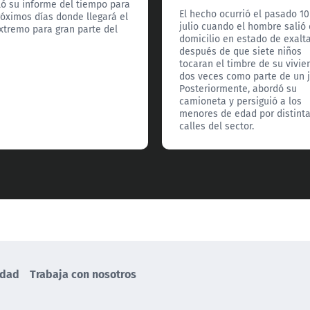
ló su informe del tiempo para
El hecho ocurrió el pasado 10
róximos días donde llegará el
julio cuando el hombre salió
extremo para gran parte del
domicilio en estado de exalt
después de que siete niños
tocaran el timbre de su vivie
dos veces como parte de un 
Posteriormente, abordó su
camioneta y persiguió a los
menores de edad por distint
calles del sector.
idad
Trabaja con nosotros