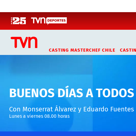
Click acá para ir directamente al contenido
CASTING MASTERCHEF CHILE
CASTI
BUENOS DÍAS A TODOS
Con Monserrat Álvarez y Eduardo Fuentes
Lunes a viernes 08.00 horas