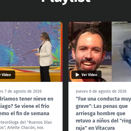
r Video
Ver Video
es 7 de agosto de 2026
Jueves 6 de agosto de 2026
ríamos tener nieve en
"Fue una conducta mu
iago? Se viene el frío
grave": Las penas que
emo el fin de semana
arriesga hombre que
retuvo a niños del "rin
teoróloga del "Buenos Días
raja" en Vitacura
os", Arlette Chacón, nos