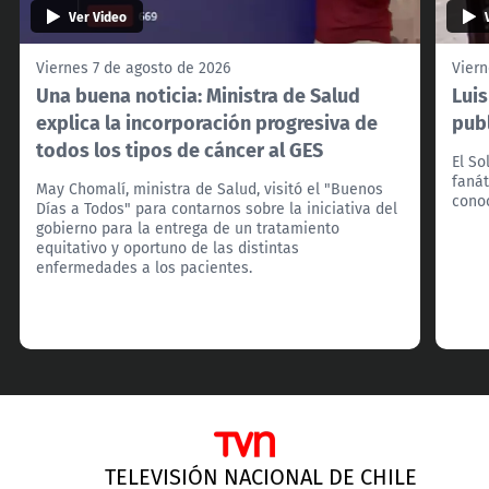
Ver Video
Viernes 7 de agosto de 2026
Viern
Una buena noticia: Ministra de Salud
Lui
explica la incorporación progresiva de
pub
todos los tipos de cáncer al GES
El So
fanát
May Chomalí, ministra de Salud, visitó el "Buenos
cono
Días a Todos" para contarnos sobre la iniciativa del
gobierno para la entrega de un tratamiento
equitativo y oportuno de las distintas
enfermedades a los pacientes.
TELEVISIÓN NACIONAL DE CHILE