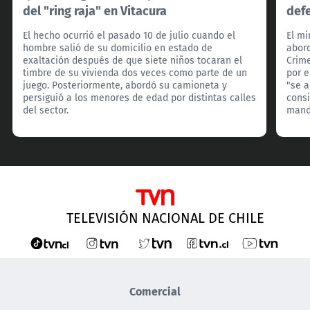
del "ring raja" en Vitacura
def
El hecho ocurrió el pasado 10 de julio cuando el
El mi
hombre salió de su domicilio en estado de
abord
exaltación después de que siete niños tocaran el
Crim
timbre de su vivienda dos veces como parte de un
por e
juego. Posteriormente, abordó su camioneta y
"se 
persiguió a los menores de edad por distintas calles
consi
del sector.
manda
TELEVISIÓN NACIONAL DE CHILE
Comercial