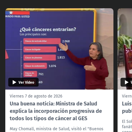
Ver Video
Viernes 7 de agosto de 2026
Viern
Una buena noticia: Ministra de Salud
Lui
explica la incorporación progresiva de
pub
todos los tipos de cáncer al GES
El So
fanát
May Chomalí, ministra de Salud, visitó el "Buenos
cono