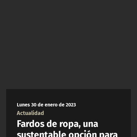
NTV
ACTUALIDAD Y TENDENCIAS
CORPORATIVO Y TRANSPARENCIA
CANAL DE DENUNCIAS
ÁREA DE PROYECTOS
Lunes 30 de enero de 2023
Actualidad
Fardos de ropa, una
sustentable opción para