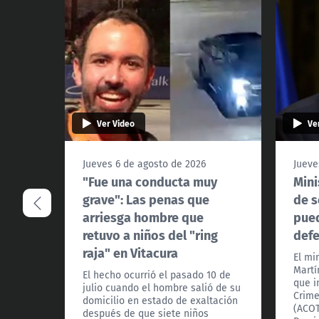
Ver Video
Ve
Jueves 6 de agosto de 2026
Jueve
"Fue una conducta muy
Mini
grave": Las penas que
de s
arriesga hombre que
pued
retuvo a niños del "ring
def
raja" en Vitacura
El mi
Martí
El hecho ocurrió el pasado 10 de
que i
julio cuando el hombre salió de su
Crime
domicilio en estado de exaltación
(ACOT
después de que siete niños