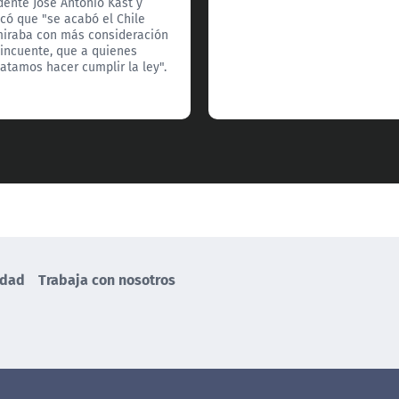
dente José Antonio Kast y
có que "se acabó el Chile
iraba con más consideración
lincuente, que a quienes
tamos hacer cumplir la ley".
idad
Trabaja con nosotros