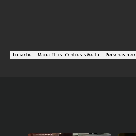
Limache
María Elcira Contreras Mella
Personas per