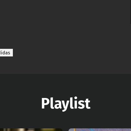
didas
Playlist