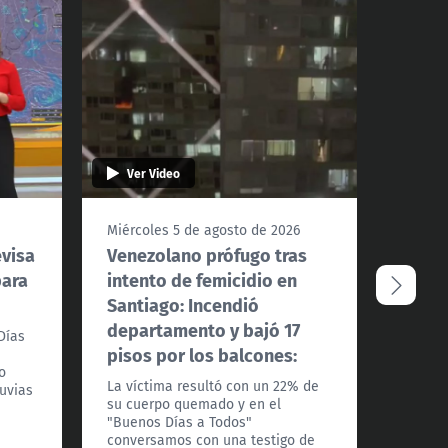
Ver Video
Ver 
Miércoles 5 de agosto de 2026
Miérco
evisa
Venezolano prófugo tras
Conve
para
intento de femicidio en
debat
Santiago: Incendió
fondo
departamento y bajó 17
Días
Los alc
pisos por los balcones:
Felipe 
o
Indepe
La víctima resultó con un 22% de
luvias
Recole
su cuerpo quemado y en el
analiza
"Buenos Días a Todos"
exenci
conversamos con una testigo de
otro t