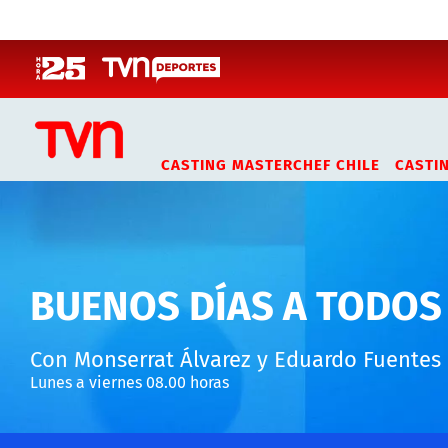
Click acá para ir directamente al contenido
CASTING MASTERCHEF CHILE
CASTI
BUENOS DÍAS A TODOS
Con Monserrat Álvarez y Eduardo Fuentes
Lunes a viernes 08.00 horas