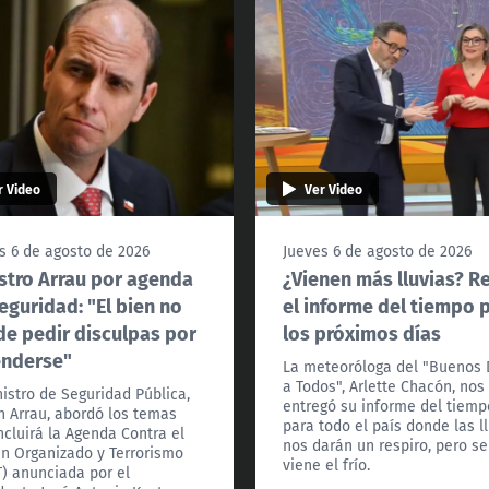
r Video
Ver Video
s 6 de agosto de 2026
Jueves 6 de agosto de 2026
stro Arrau por agenda
¿Vienen más lluvias? R
eguridad: "El bien no
el informe del tiempo 
e pedir disculpas por
los próximos días
enderse"
La meteoróloga del "Buenos 
a Todos", Arlette Chacón, nos
nistro de Seguridad Pública,
entregó su informe del tiemp
n Arrau, abordó los temas
para todo el país donde las l
ncluirá la Agenda Contra el
nos darán un respiro, pero se
n Organizado y Terrorismo
viene el frío.
) anunciada por el