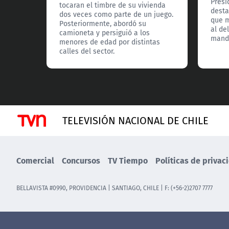
Presi
tocaran el timbre de su vivienda
desta
dos veces como parte de un juego.
que m
Posteriormente, abordó su
al de
camioneta y persiguió a los
manda
menores de edad por distintas
calles del sector.
TELEVISIÓN NACIONAL DE CHILE
Comercial
Concursos
TV Tiempo
Políticas de privac
BELLAVISTA #0990, PROVIDENCIA | SANTIAGO, CHILE | F: (+56-2)2707 7777