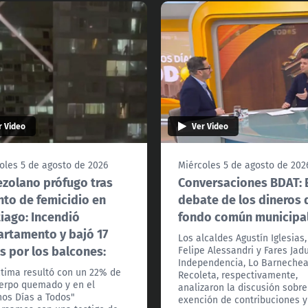
r Video
Ver Video
oles 5 de agosto de 2026
Miércoles 5 de agosto de 202
zolano prófugo tras
Conversaciones BDAT: 
nto de femicidio en
debate de los dineros 
iago: Incendió
fondo común municipa
rtamento y bajó 17
Los alcaldes Agustín Iglesias,
s por los balcones:
Felipe Alessandri y Fares Jad
Independencia, Lo Barnechea
ctima resultó con un 22% de
Recoleta, respectivamente,
erpo quemado y en el
analizaron la discusión sobre
os Días a Todos"
exención de contribuciones y