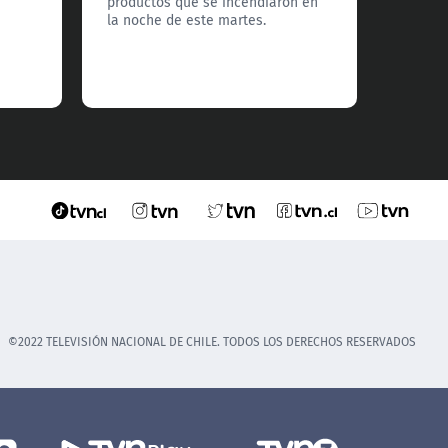
productos que se incendiaron en
quien 
la noche de este martes.
la eme
comuna
de bom
de la 
©2022 TELEVISIÓN NACIONAL DE CHILE. TODOS LOS DERECHOS RESERVADOS