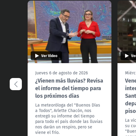
Ver Video
Ve
Jueves 6 de agosto de 2026
Miérc
¿Vienen más lluvias? Revisa
Vene
el informe del tiempo para
inte
los próximos días
Sant
depa
La meteoróloga del "Buenos Días
piso
a Todos", Arlette Chacón, nos
entregó su informe del tiempo
La ví
para todo el país donde las lluvias
su cu
nos darán un respiro, pero se
"Buen
viene el frío.