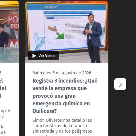
Ver Video
Ver 
6
Miércoles 5 de agosto de 2026
Miérco
El
Registra 3 incendios: ¿Qué
"Para
del
vende la empresa que
vidas
l
provocó una gran
Quili
emergencia química en
medi
Quilicura?
incen
ue, de
 y
Simón Oliveros nos detalló las
En el 
características de la fábrica
conver
 la
siniestrada y de los peligrosos
Bobadil
 de