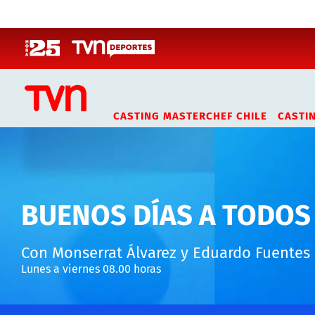
Click acá para ir directamente al contenido
CASTING MASTERCHEF CHILE
CASTI
BUENOS DÍAS A TODOS
Con Monserrat Álvarez y Eduardo Fuentes
Lunes a viernes 08.00 horas