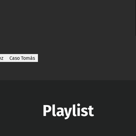
ez
Caso Tomás
Playlist