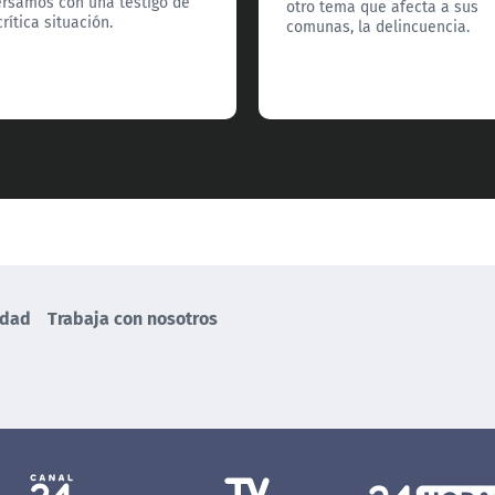
rsamos con una testigo de
otro tema que afecta a sus
rítica situación.
comunas, la delincuencia.
idad
Trabaja con nosotros