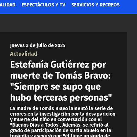
ALIDAD
ESPECTÁCULOS Y TV
SERVICIOS Y RECREOS
Jueves 3 de julio de 2025
Actualidad
Estefanía Gutiérrez por
muerte de Tomás Bravo:
"Siempre se supo que
hubo terceras personas"
La madre de Tomás Bravo lamentó la serie de
errores en la investigación por la desaparición
y muerte del niño en conversación con el
"Buenos Días a Todos". Además, se refirió al
grado de participación de su tío abuelo en la
tragedia y aseguró que "él tiene un grado de