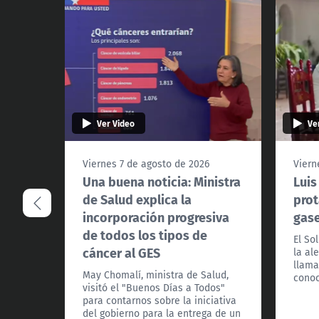
Ver Video
Ve
Viernes 7 de agosto de 2026
Viern
Una buena noticia: Ministra
Luis
de Salud explica la
prot
incorporación progresiva
gas
de todos los tipos de
El So
cáncer al GES
la al
llama
May Chomalí, ministra de Salud,
conoc
visitó el "Buenos Días a Todos"
para contarnos sobre la iniciativa
del gobierno para la entrega de un