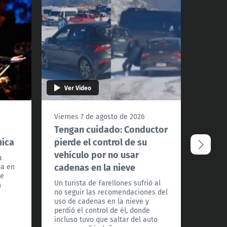
Ver Video
Ver 
Viernes 7 de agosto de 2026
Vierne
Tengan cuidado: Conductor
¿Podr
mica
pierde el control de su
Santi
vehículo por no usar
extre
a
cadenas en la nieve
da en
La met
te
a Todos
Un turista de Farellones sufrió al
n
detall
no seguir las recomendaciones del
los pró
uso de cadenas en la nieve y
frío ex
perdió el control de él, donde
país.
incluso tuvo que saltar del auto