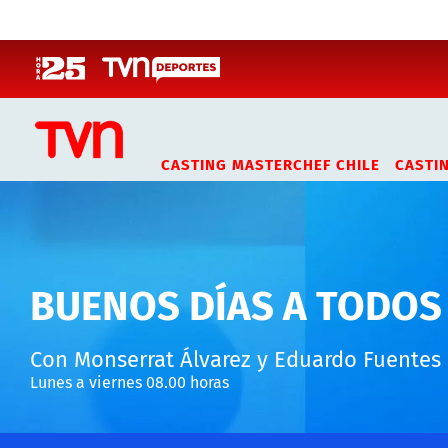
Click acá para ir directamente al contenido
CASTING MASTERCHEF CHILE
CASTI
BUENOS DÍAS A TODOS
Con Monserrat Álvarez y Eduardo Fuentes
Lunes a viernes 08.00 horas