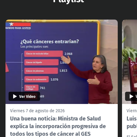
Ver Video
Viernes 7 de agosto de 2026
Viern
Una buena noticia: Ministra de Salud
Lui
explica la incorporación progresiva de
pub
todos los tipos de cáncer al GES
El So