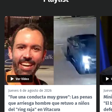
Ver Video
Jueves 6 de agosto de 2026
Jueve
"Fue una conducta muy grave": Las penas
Mini
que arriesga hombre que retuvo a niños
"El 
del "ring raja" en Vitacura
def