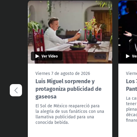
Ver Video
Ve
Viernes 7 de agosto de 2026
Viern
Luis Miguel sorprende y
Los 
protagoniza publicidad de
Pant
gaseosa
La ca
tener
El Sol de México reapareció para
plena
la alegría de sus fanáticos con una
décad
llamativa publicidad para una
finan
conocida bebida.