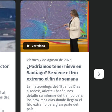
Ver Video
Ver 
Viernes 7 de agosto de 2026
Jueves
ctor
¿Podríamos tener nieve en
"Fue 
Santiago? Se viene el frío
grave
extremo el fin de semana
arrie
retuv
La meteoróloga del "Buenos Días
raja"
a Todos", Arlette Chacón, nos
ó al
detalló su informe del tiempo para
es del
El hech
los próximos días donde llegará el
julio c
frío extremo para gran parte del
e
domici
país.
uto