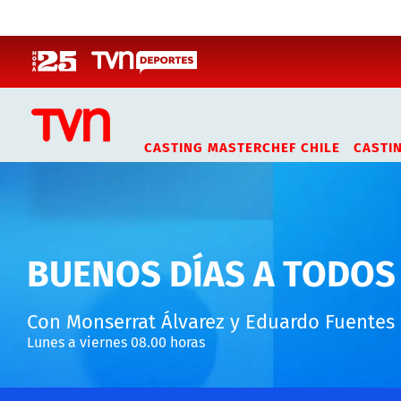
Click acá para ir directamente al contenido
CASTING MASTERCHEF CHILE
CASTI
BUENOS DÍAS A TODOS
Con Monserrat Álvarez y Eduardo Fuentes
Lunes a viernes 08.00 horas