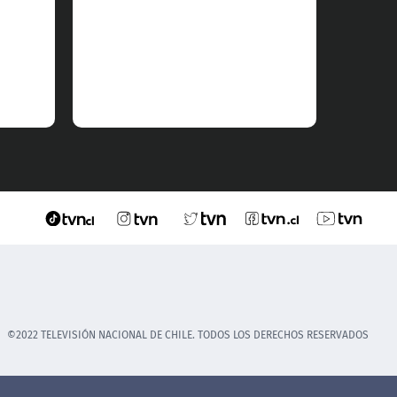
despué
tocaran
dos ve
Poster
camion
menore
calles 
©2022 TELEVISIÓN NACIONAL DE CHILE. TODOS LOS DERECHOS RESERVADOS