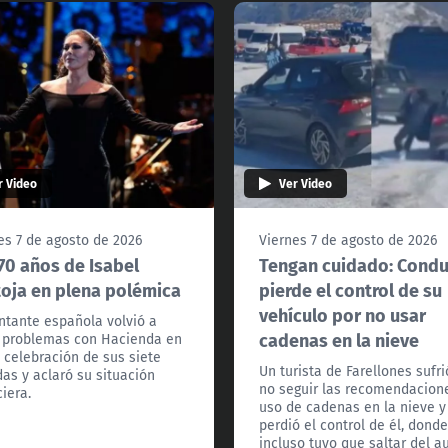
r Video
Ver Video
es 7 de agosto de 2026
Viernes 7 de agosto de 2026
70 años de Isabel
Tengan cuidado: Condu
oja en plena polémica
pierde el control de su
vehículo por no usar
ntante española volvió a
cadenas en la nieve
 problemas con Hacienda en
 celebración de sus siete
Un turista de Farellones sufri
as y aclaró su situación
no seguir las recomendacion
ciera.
uso de cadenas en la nieve y
perdió el control de él, dond
incluso tuvo que saltar del a