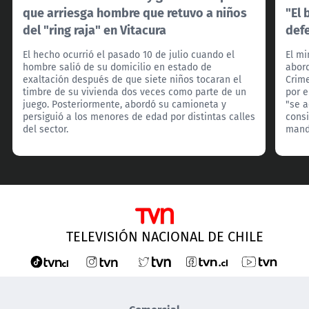
que arriesga hombre que retuvo a niños
"El 
del "ring raja" en Vitacura
def
El hecho ocurrió el pasado 10 de julio cuando el
El mi
hombre salió de su domicilio en estado de
abord
exaltación después de que siete niños tocaran el
Crim
timbre de su vivienda dos veces como parte de un
por e
juego. Posteriormente, abordó su camioneta y
"se 
persiguió a los menores de edad por distintas calles
consi
del sector.
manda
TELEVISIÓN NACIONAL DE CHILE