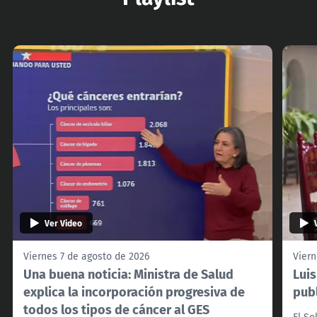
Ver Video
Viernes 7 de agosto de 2026
Viern
Una buena noticia: Ministra de Salud
Lui
explica la incorporación progresiva de
pub
todos los tipos de cáncer al GES
El So