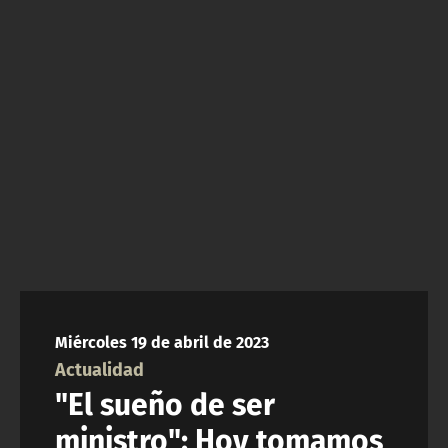
NTV
ACTUALIDAD Y TENDENCIAS
CORPORATIVO Y TRANSPARENCIA
CANAL DE DENUNCIAS
ÁREA DE PROYECTOS
Miércoles 19 de abril de 2023
Actualidad
"El sueño de ser
ministro": Hoy tomamos