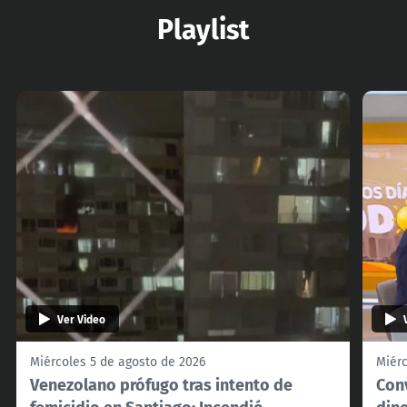
Playlist
Ver Video
Miércoles 5 de agosto de 2026
Miérc
Venezolano prófugo tras intento de
Con
femicidio en Santiago: Incendió
din