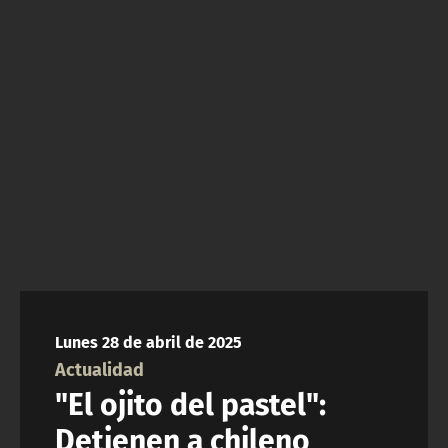
NTV
ACTUALIDAD Y TENDENCIAS
CORPORATIVO Y TRANSPARENCIA
CANAL DE DENUNCIAS
ÁREA DE PROYECTOS
Lunes 28 de abril de 2025
Actualidad
"El ojito del pastel":
Detienen a chileno