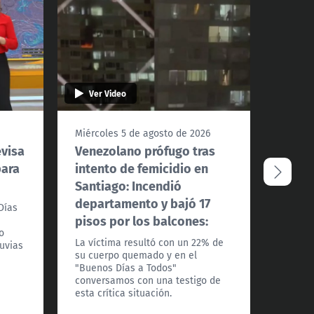
Ver Video
Ver 
Miércoles 5 de agosto de 2026
Miérco
evisa
Venezolano prófugo tras
Conve
para
intento de femicidio en
debat
Santiago: Incendió
fondo
departamento y bajó 17
Días
Los alc
pisos por los balcones:
Felipe 
o
Indepe
La víctima resultó con un 22% de
luvias
Recole
su cuerpo quemado y en el
analiza
"Buenos Días a Todos"
exenci
conversamos con una testigo de
otro t
esta crítica situación.
comuna