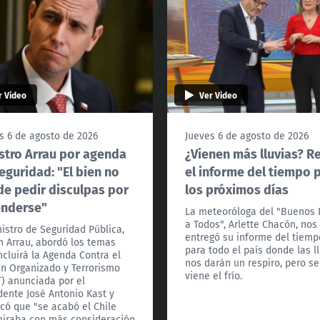
r Video
Ver Video
s 6 de agosto de 2026
Jueves 6 de agosto de 2026
stro Arrau por agenda
¿Vienen más lluvias? R
eguridad: "El bien no
el informe del tiempo 
e pedir disculpas por
los próximos días
enderse"
La meteoróloga del "Buenos 
a Todos", Arlette Chacón, nos
nistro de Seguridad Pública,
entregó su informe del tiemp
n Arrau, abordó los temas
para todo el país donde las l
ncluirá la Agenda Contra el
nos darán un respiro, pero se
n Organizado y Terrorismo
viene el frío.
) anunciada por el
dente José Antonio Kast y
có que "se acabó el Chile
iraba con más consideración