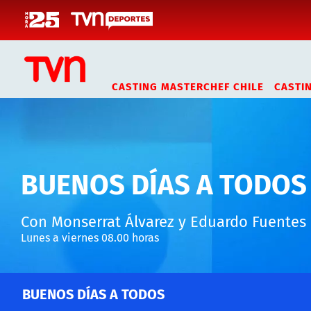
Click acá para ir directamente al contenido
CASTING MASTERCHEF CHILE
CASTI
BUENOS DÍAS A TODOS
Con Monserrat Álvarez y Eduardo Fuentes
Lunes a viernes 08.00 horas
BUENOS DÍAS A TODOS