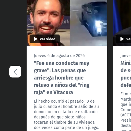
Ver Video
Ve
Jueves 6 de agosto de 2026
Jueve
"Fue una conducta muy
Mini
grave": Las penas que
de s
arriesga hombre que
pued
retuvo a niños del "ring
def
raja" en Vitacura
El mi
Martí
El hecho ocurrió el pasado 10 de
que i
julio cuando el hombre salió de su
Crime
domicilio en estado de exaltación
(ACOT
después de que siete niños
Presi
tocaran el timbre de su vivienda
desta
dos veces como parte de un juego.
que m