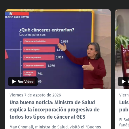
Ver Video
Viernes 7 de agosto de 2026
Viern
Una buena noticia: Ministra de Salud
Lui
explica la incorporación progresiva de
pub
todos los tipos de cáncer al GES
El So
fanát
May Chomalí, ministra de Salud, visitó el "Buenos