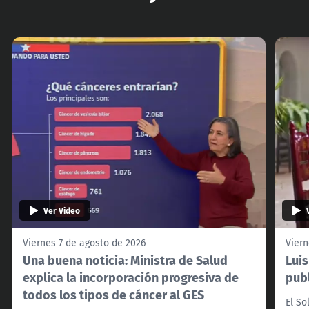
Ver Video
Viernes 7 de agosto de 2026
Viern
Una buena noticia: Ministra de Salud
Lui
explica la incorporación progresiva de
pub
todos los tipos de cáncer al GES
El So