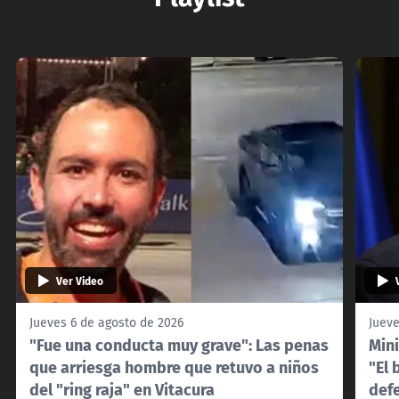
Ver Video
Jueves 6 de agosto de 2026
Jueve
"Fue una conducta muy grave": Las penas
Mini
que arriesga hombre que retuvo a niños
"El 
del "ring raja" en Vitacura
def