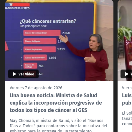
Ver Video
Viernes 7 de agosto de 2026
Viern
Una buena noticia: Ministra de Salud
Lui
explica la incorporación progresiva de
pub
todos los tipos de cáncer al GES
El So
fanát
May Chomalí, ministra de Salud, visitó el "Buenos
cono
Días a Todos" para contarnos sobre la iniciativa del
gobierno para la entrega de un tratamiento