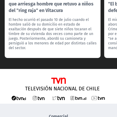
que arriesga hombre que retuvo a niños
"El 
del "ring raja" en Vitacura
def
El hecho ocurrió el pasado 10 de julio cuando el
El mi
hombre salió de su domicilio en estado de
abord
exaltación después de que siete niños tocaran el
Crim
timbre de su vivienda dos veces como parte de un
por e
juego. Posteriormente, abordó su camioneta y
"se 
persiguió a los menores de edad por distintas calles
consi
del sector.
manda
TELEVISIÓN NACIONAL DE CHILE
Comercial