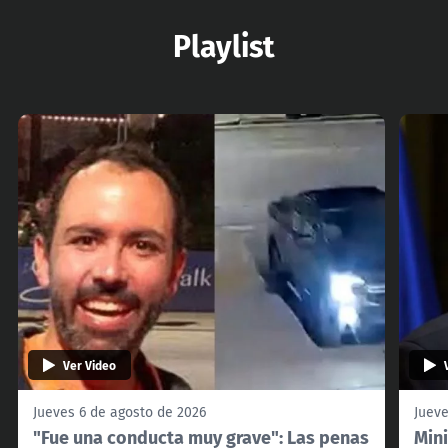
Playlist
Ver Video
Jueves 6 de agosto de 2026
Jueve
"Fue una conducta muy grave": Las penas
Mini