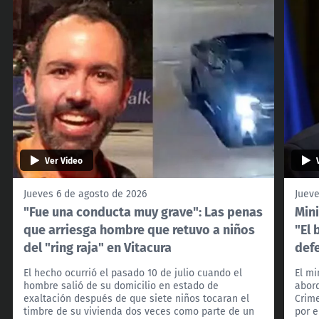
Ver Video
Jueves 6 de agosto de 2026
Jueve
"Fue una conducta muy grave": Las penas
Mini
que arriesga hombre que retuvo a niños
"El 
del "ring raja" en Vitacura
def
El hecho ocurrió el pasado 10 de julio cuando el
El mi
hombre salió de su domicilio en estado de
abord
exaltación después de que siete niños tocaran el
Crim
timbre de su vivienda dos veces como parte de un
por e